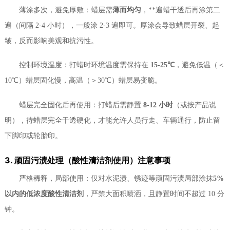
薄涂多次，避免厚敷：蜡层需
薄而均匀
，**遍蜡干透后再涂第二
遍（间隔 2-4 小时），一般涂 2-3 遍即可。厚涂会导致蜡层开裂、起
皱，反而影响美观和抗污性。
控制环境温度：打蜡时环境温度需保持在
15-25℃
，避免低温（＜
10℃）蜡层固化慢，高温（＞30℃）蜡层易变脆。
蜡层完全固化后再使用：打蜡后需静置
8-12 小时
（或按产品说
明），待蜡层完全干透硬化，才能允许人员行走、车辆通行，防止留
下脚印或轮胎印。
3. 顽固污渍处理（酸性清洁剂使用）注意事项
严格稀释，局部使用：仅对水泥渍、锈迹等顽固污渍局部涂抹
5%
以内的低浓度酸性清洁剂
，严禁大面积喷洒，且静置时间不超过 10 分
钟。