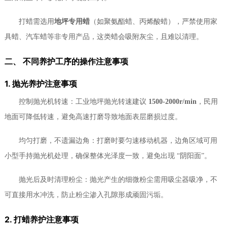
打蜡需选用
地坪专用蜡
（如聚氨酯蜡、丙烯酸蜡），严禁使用家
具蜡、汽车蜡等非专用产品，这类蜡会吸附灰尘，且难以清理。
二、 不同养护工序的操作注意事项
1. 抛光养护注意事项
控制抛光机转速：工业地坪抛光转速建议
1500-2000r/min
，民用
地面可降低转速，避免高速打磨导致地面表层磨损过度。
均匀打磨，不遗漏边角：打磨时要匀速移动机器，边角区域可用
小型手持抛光机处理，确保整体光泽度一致，避免出现 “阴阳面”。
抛光后及时清理粉尘：抛光产生的细微粉尘需用吸尘器吸净，不
可直接用水冲洗，防止粉尘渗入孔隙形成顽固污垢。
2. 打蜡养护注意事项