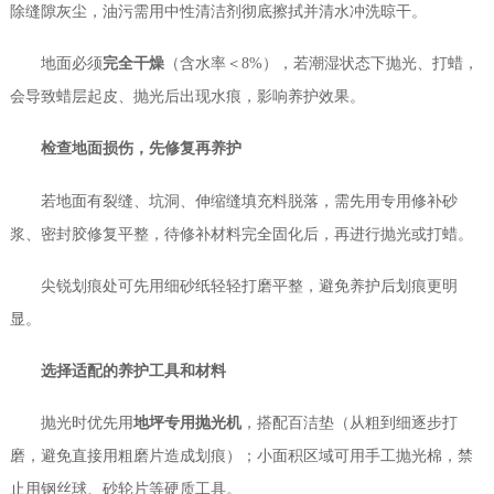
除缝隙灰尘，油污需用中性清洁剂彻底擦拭并清水冲洗晾干。
地面必须
完全干燥
（含水率＜8%），若潮湿状态下抛光、打蜡，
会导致蜡层起皮、抛光后出现水痕，影响养护效果。
检查地面损伤，先修复再养护
若地面有裂缝、坑洞、伸缩缝填充料脱落，需先用专用修补砂
浆、密封胶修复平整，待修补材料完全固化后，再进行抛光或打蜡。
尖锐划痕处可先用细砂纸轻轻打磨平整，避免养护后划痕更明
显。
选择适配的养护工具和材料
抛光时优先用
地坪专用抛光机
，搭配百洁垫（从粗到细逐步打
磨，避免直接用粗磨片造成划痕）；小面积区域可用手工抛光棉，禁
止用钢丝球、砂轮片等硬质工具。