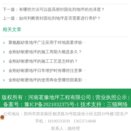
下一篇：
有哪些方法可以提高密封固化剂地坪的光泽度？
上一篇：
如何判断密封固化剂地坪是否需要进行养护？
相关文章
聚氨酯砂浆地坪广泛应用于对地面要求较···
金刚砂耐磨地坪的施工周期大概是多久？
金刚砂耐磨地坪的施工工艺是怎样的？
金刚砂耐磨地坪日常维护时有哪些注意事···
金刚砂耐磨地坪的使用寿命受哪些因素影···
版权所有：河南茗豫地坪工程有限公司 |
营业执照公示
|
备案号：
豫ICP备2021032375号-1
技术支持：
三猫网络
公安备案：
公司地址：郑州市郑东新区相济路26号院庙张小区北院10号楼3层东户
手机：
18100335039
13653714848
豫公网安备41010702003989号
联系人：姚经理