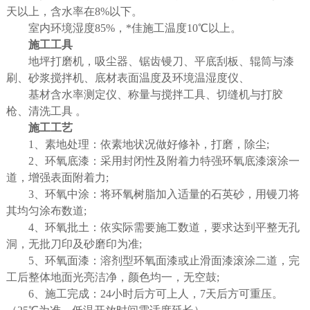
天以上，含水率在
8%
以下。
室内环境湿度
85%
，*佳施工温度
10
℃以上。
施工工具
地坪打磨机，吸尘器、锯齿镘刀、平底刮板、辊筒与漆
刷、砂浆搅拌机、底材表面温度及环境温湿度仪、
基材含水率测定仪、称量与搅拌工具、切缝机与打胶
枪、清洗工具
。
施工工艺
1
、素地处理：依素地状况做好修补，打磨，除尘
;
2
、环氧底漆：采用封闭性及附着力特强环氧底漆滚涂一
道，增强表面附着力
;
3
、环氧中涂：将环氧树脂加入适量的石英砂，用镘刀将
其均匀涂布数道
;
4
、环氧批土：依实际需要施工数道，要求达到平整无孔
洞，无批刀印及砂磨印为准
;
5
、环氧面漆：溶剂型环氧面漆或止滑面漆滚涂二道，完
工后整体地面光亮洁净，颜色均一，无空鼓
;
6
、施工完成：
24
小时后方可上人，
7
天后方可重压。